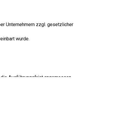
ber Unternehmern zzgl. gesetzlicher
einbart wurde.
 die Ausführungsfrist angemessen.
rlässiges Verhalten vorliegt.
n nichts anderes vereinbart wurde.