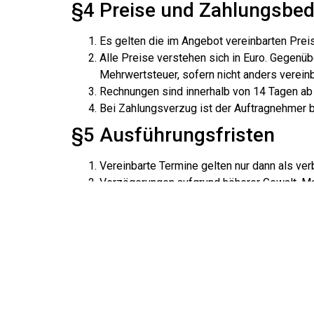
§4 Preise und Zahlungsbe
Es gelten die im Angebot vereinbarten Prei
Alle Preise verstehen sich in Euro. Gegenü
Mehrwertsteuer, sofern nicht anders vereinb
Rechnungen sind innerhalb von 14 Tagen ab
Bei Zahlungsverzug ist der Auftragnehmer b
§5 Ausführungsfristen
Vereinbarte Termine gelten nur dann als verb
Verzögerungen aufgrund höherer Gewalt, Ma
Schadensersatzansprüche wegen Verzögerung
§6 Mitwirkungspflichten d
Der Auftraggeber hat sicherzustellen, dass 
Erforderliche Genehmigungen und Zustimmung
Verzögerungen aufgrund fehlender Mitwirku