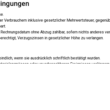
dingungen
se.
ber Verbrauchern inklusive gesetzlicher Mehrwertsteuer, gegenü
art.
 Rechnungsdatum ohne Abzug zahlbar, sofern nichts anderes ver
erechtigt, Verzugszinsen in gesetzlicher Höhe zu verlangen.
indlich, wenn sie ausdrücklich schriftlich bestätigt wurden.
terialengpässen oder unvorhersehbaren Ereignissen verlängern
 sind ausgeschlossen, sofern kein vorsätzliches oder grob fah
es Auftraggebers
die Arbeitsbereiche frei zugänglich sind.
en Dritter sind vom Auftraggeber rechtzeitig einzuholen, sofer
ng gehen nicht zu Lasten des Auftragnehmers.