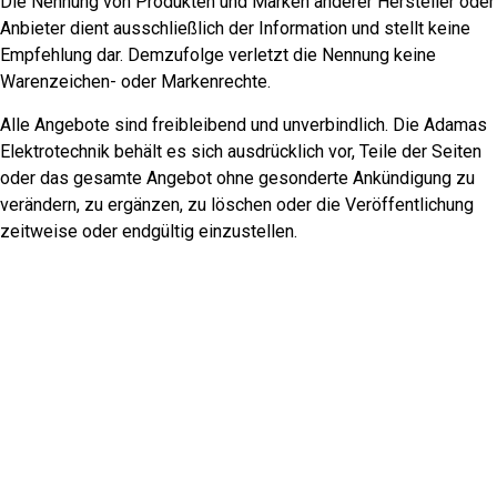
Die Nennung von Produkten und Marken anderer Hersteller oder
Anbieter dient ausschließlich der Information und stellt keine
Empfehlung dar. Demzufolge verletzt die Nennung keine
Warenzeichen- oder Markenrechte.
Alle Angebote sind freibleibend und unverbindlich. Die Adamas
Elektrotechnik behält es sich ausdrücklich vor, Teile der Seiten
oder das gesamte Angebot ohne gesonderte Ankündigung zu
verändern, zu ergänzen, zu löschen oder die Veröffentlichung
zeitweise oder endgültig einzustellen.
Sofern auf Verweisziele („Links“) direkt oder indirekt verwiesen
wird, die außerhalb des Verantwortungsbereiches der Adamas
Elektrotechnik liegen, haftet diese nur dann, wenn sie von den
Inhalten Kenntnis hat und es ihr technisch möglich und zumutbar
wäre, die Nutzung im Falle rechtswidriger Inhalte zu verhindern.
Für darüber hinausgehende Inhalte und insbesondere für
Schäden, die aus der Nutzung oder Nichtnutzung solcherart
dargebotener Informationen entstehen, haftet allein der Anbieter
der Seite, auf welche verwiesen wurde, nicht derjenige, der über