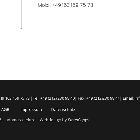
Mobil:+49 163 159 75 73
63 159 75 73 |Tel.:+49 (212) 230 98 40| Fax.:+49 (212)230 98 41| Email: 
AGB
Impressum
Datenschutz
6 – adamas-elektro – Webdesign by
EmanCopys