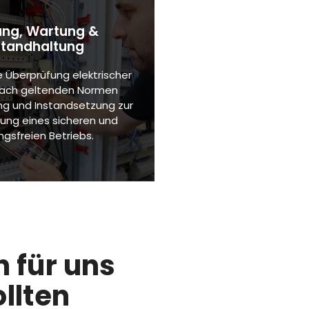
ung, Wartung &
standhaltung
Überprüfung elektrischer
nach geltenden Normen
g und Instandsetzung zur
lung eines sicheren und
ngsfreien Betriebs.
 für uns
llten