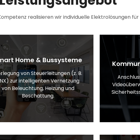
 Leistungsangebot
Kompetenz realisieren wir individuelle Elektrolösungen f
mart Home & Bussysteme
Kommuni
rlegung von Steuerleitungen (z. B.
Anschlus
NX) zur intelligenten Vernetzung
Videoüber
von Beleuchtung, Heizung und
Sicherheits
Beschattung.