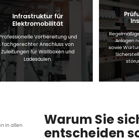
Prüf
Infrastruktur für
In
Elektromobilität
Regelmäßige 
Professionelle Vorbereitung und
Anlagen 
fachgerechter Anschluss von
sowie Wartun
Zuleitungen für Wallboxen und
Sicherstel
Ladesäulen.
störu
Warum Sie sich
n in allen
entscheiden so