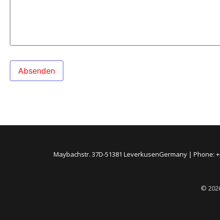
Absenden
Maybachstr. 37D-51381 LeverkusenGermany | Phone: +49 1
© 202